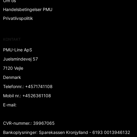
Om os
Handelsbetingelser PMU
Privatlivspolitik
KONTAKT
PMU-Line ApS
Juelsmindevej 57
7120 Vejle
Denmark
Telefonnr.
:
+4571741108
Mobil nr.
:
+4526361108
E-mail
:
CVR-nummer.
:
39967065
Bankoplysninger
:
Sparekassen Kronjylland - 6193 0013946132