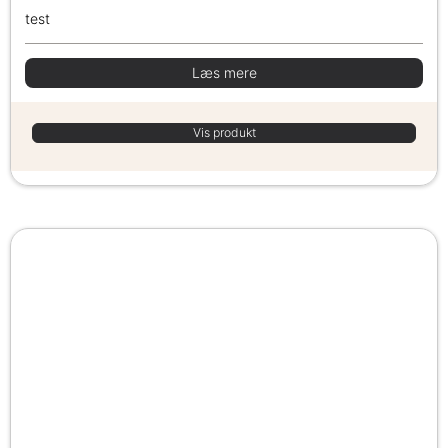
test
Læs mere
Vis produkt