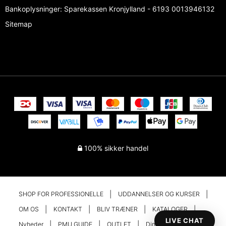
Bankoplysninger
:
Sparekassen Kronjylland - 6193 0013946132
Sitemap
100% sikker handel
SHOP FOR PROFESSIONELLE
UDDANNELSER OG KURSER
OM OS
KONTAKT
BLIV TRÆNER
KATALOGER
LIVE CHAT
Nyheder
PMU GUIDE
OUTLET
Din konto