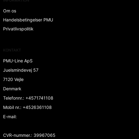
INFORMATION
Om os
Handelsbetingelser PMU
Privatlivspolitik
KONTAKT
PMU-Line ApS
Juelsmindevej 57
7120 Vejle
Denmark
Telefonnr.
:
+4571741108
Mobil nr.
:
+4526361108
E-mail
:
CVR-nummer.
:
39967065