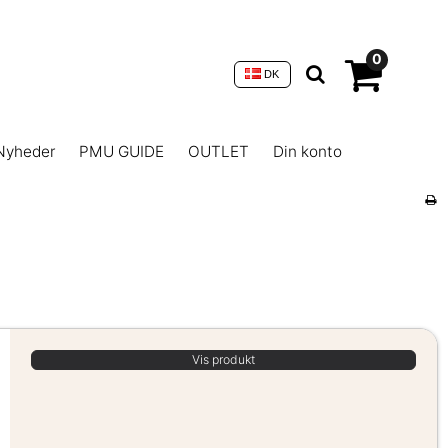
0
DK
Nyheder
PMU GUIDE
OUTLET
Din konto
Vis produkt