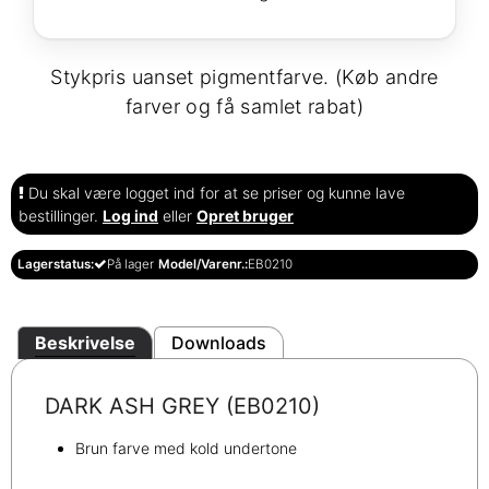
Stykpris uanset pigmentfarve. (Køb andre
farver og få samlet rabat)
Du skal være logget ind for at se priser og kunne lave
bestillinger.
Log ind
eller
Opret bruger
Lagerstatus:
På lager
Model/Varenr.:
EB0210
Beskrivelse
Downloads
DARK ASH GREY (EB0210)
Brun farve med kold undertone