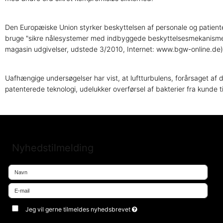
Den Europæiske Union styrker beskyttelsen af ​​personale og patien
bruge "sikre nålesystemer med indbyggede beskyttelsesmekanismer".
magasin udgivelser, udstede 3/2010, Internet: www.bgw-online.de)
Uafhængige undersøgelser har vist, at luftturbulens, forårsaget af 
patenterede teknologi, udelukker overførsel af bakterier fra kunde t
Nyhedstilmelding
Jeg vil gerne tilmeldes nyhedsbrevet