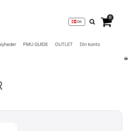
0
DK
Nyheder
PMU GUIDE
OUTLET
Din konto
R