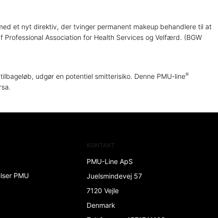
med et nyt direktiv, der tvinger permanent makeup behandlere til at
 Professional Association for Health Services og Velfærd. (BGW
®
tilbageløb, udgør en potentiel smitterisiko. Denne PMU-line
rsa.
KONTAKT
PMU-Line ApS
elser PMU
Juelsmindevej 57
7120 Vejle
Denmark