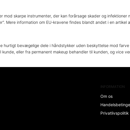
ter mod skarpe instrumenter, der kan forårsage skader og infektioner 
 Mere information om EU-kravene findes blandt andet i en artikel af
de hurtigt bevægelige dele i håndstykker uden beskyttelse mod farve 
il kunde, eller fra permanent makeup behandler til kunden, og vice ve
INFORMATION
Om os
Handelsbeting
Privatlivspolitik