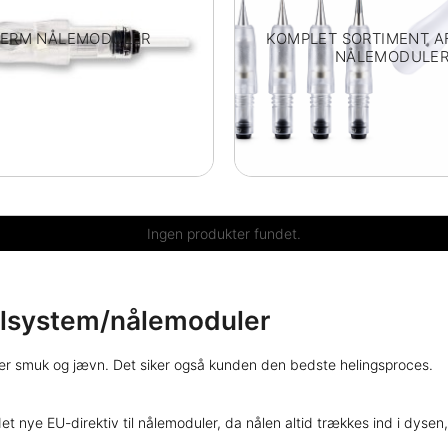
DERM NÅLEMODULER
KOMPLET SORTIMENT AF
NÅLEMODULE
Ingen produkter fundet.
lsystem/nålemoduler
iver smuk og jævn. Det siker også kunden den bedste helingsproces.
nye EU-direktiv til nålemoduler, da nålen altid trækkes ind i dysen, 