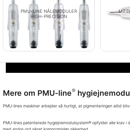
PMU-LINE NÅLEMODULER
MT 
HIGH-PRECISION
®
Mere om PMU-line
hygiejnemodu
PMU-lines maskiner arbejder så hurtigt, at pigmenteringen altid bl
PMU-lines patenterede hygiejnemodulsystem® opfylder alle krav i det 
med andre ord sikret kompromisløs sikkerhed.