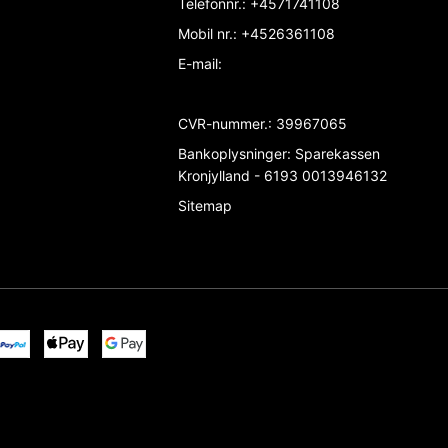
Telefonnr.
:
+4571741108
Mobil nr.
:
+4526361108
E-mail
:
CVR-nummer.
:
39967065
Bankoplysninger
:
Sparekassen
Kronjylland - 6193 0013946132
Sitemap