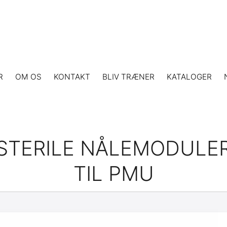
R
OM OS
KONTAKT
BLIV TRÆNER
KATALOGER
STERILE NÅLEMODULE
TIL PMU