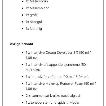
1x Mellembrun
1x Mellemblond
1x grafit
1x Askegrå
1x Naturlig
Øvrigt indhold
1 x Intensive Cream Developer 3% (50 ml /
1,69 oz)
1 x Intensiv afslappende øjencreme (50
ml/1.69oz)
1 x intensiv farvefjerner (90 ml / 3.04 oz)
1 x Intensive Make-up Remover Foam (50 ml /
1,69 oz)
2 x sammensat krukke (specialglas)
1 x tonebørste, rund spids til vipper