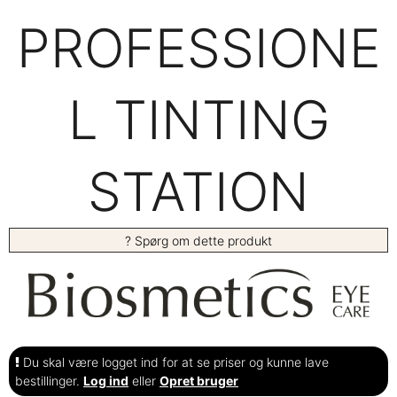
PROFESSIONE
L TINTING
STATION
? Spørg om dette produkt
Du skal være logget ind for at se priser og kunne lave
bestillinger.
Log ind
eller
Opret bruger