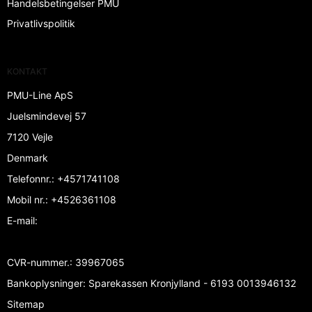
Handelsbetingelser PMU
Privatlivspolitik
KONTAKT
PMU-Line ApS
Juelsmindevej 57
7120 Vejle
Denmark
Telefonnr.
:
+4571741108
Mobil nr.
:
+4526361108
E-mail
:
CVR-nummer.
:
39967065
Bankoplysninger
:
Sparekassen Kronjylland - 6193 0013946132
Sitemap