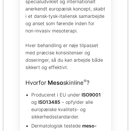
specialudviklet og internationalt
anerkendt europæisk koncept, skabt
i et dansk-tysk-italiensk samarbejde
og anset som førende inden for
non-invasiv mesoterapi.
Hver behandling er nøje tilpasset
med præcise konsistenser og
doseringer, så du kan arbejde både
sikkert og effektivt.
®
Hvorfor
Meso
skinline
?
Produceret i EU under
ISO9001
og
ISO13485
– opfylder alle
europæiske kvalitets- og
sikkerhedsstandarder.
Dermatologisk testede
meso-