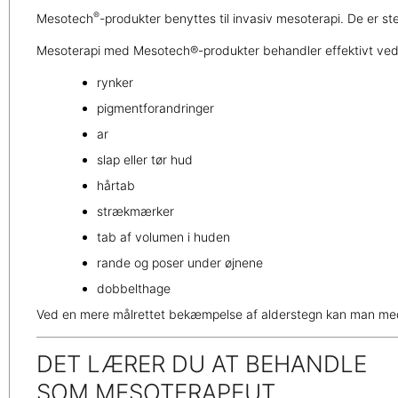
®
Mesotech
-produkter benyttes til invasiv mesoterapi. De er ste
Mesoterapi med Mesotech®-produkter behandler effektivt ved til
rynker
pigmentforandringer
ar
slap eller tør hud
hårtab
strækmærker
tab af volumen i huden
rande og poser under øjnene
dobbelthage
Ved en mere målrettet bekæmpelse af alderstegn kan man med 
DET LÆRER DU AT BEHANDLE
SOM MESOTERAPEUT