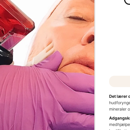
Det lærer 
hudforyngen
mineraler 
Adgangsk
medhjælper