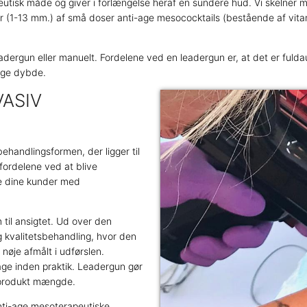
eutisk måde og giver i forlængelse heraf en sundere hud. Vi skelner 
r (1-13 mm.) af små doser anti-age mesococktails (bestående af vita
adergun eller manuelt. Fordelene ved en leadergun er, at det er fuld
tige dybde.
VASIV
behandlingsformen, der ligger til
 fordelene ved at blive
ve dine kunder med
til ansigtet. Ud over den
g kvalitetsbehandling, hvor den
øje afmålt i udførslen.
age inden praktik. Leadergun gør
g produkt mængde.
nti-age mesoterapeutiske