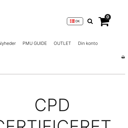
0
DK
Nyheder
PMU GUIDE
OUTLET
Din konto
CPD
CERTIFICERET