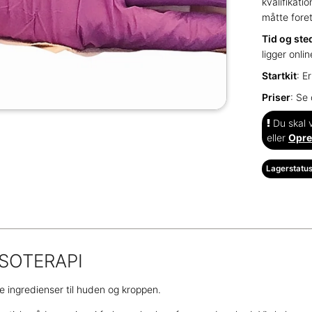
kvalifikati
måtte fore
Tid og ste
ligger onli
Startkit
: E
Priser
: Se
Du skal v
eller
Opre
Lagerstatus
ESOTERAPI
ge ingredienser til huden og kroppen.