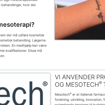
 behandlinger, hvor der
 mesoterapi?
 hvem der må udføre kosmetisk
kosmetisk behandling. Lægerne
tyrelsen. En medhjælp kan være
e kvalifikationer. Disse må
ten.
VI ANVENDER P
®
OG MESOTECH
®
Mesotech
er et italiensk farma
forskning, udvikling, innovation, f
nytænkende løsninger til hudpleje