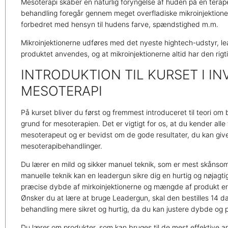
Mesoterapi skaber en naturlig foryngelse af huden på en terap
behandling foregår gennem meget overfladiske mikroinjektione
forbedret med hensyn til hudens farve, spændstighed m.m.
Mikroinjektionerne udføres med det nyeste hightech-udstyr, le
produktet anvendes, og at mikroinjektionerne altid har den rig
INTRODUKTION TIL KURSET I IN
MESOTERAPI
På kurset bliver du først og fremmest introduceret til teori om 
grund for mesoterapien. Det er vigtigt for os, at du kender alle
mesoterapeut og er bevidst om de gode resultater, du kan gi
mesoterapibehandlinger.
Du lærer en mild og sikker manuel teknik, som er mest skånsom 
manuelle teknik kan en leadergun sikre dig en hurtig og nøjagti
præcise dybde af mirkoinjektionerne og mængde af produkt er n
Ønsker du at lære at bruge Leadergun, skal den bestilles 14 d
behandling mere sikret og hurtig, da du kan justere dybde o
Du lærer om produkter, som kan bruges til de mest effektive a