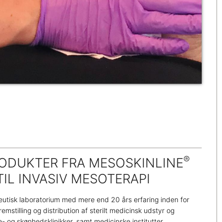
®
RODUKTER FRA MESOSKINLINE
TIL INVASIV MESOTERAPI
ceutisk laboratorium med mere end 20 års erfaring inden for
remstilling og distribution af sterilt medicinsk udstyr og
- og skønhedsklinikker, samt medicinske institutter.