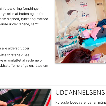
af fotoældning (ændringer i
fortykkelse af huden og en for
n som slaphed, rynker og mathed.
 rande under øjnene, samt
i alle aldersgrupper
måtte foretage disse
ke er omfattet af reglerne om
oldsstofferne af gelen.
Læs om
UDDANNELSENS 
Kursusforløbet varer ca. en måne