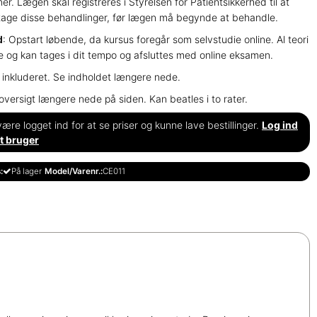
oner. Lægen skal registreres i Styrelsen for Patientsikkerhed til at
tage disse behandlinger, før lægen må begynde at behandle.
d
: Opstart løbende, da kursus foregår som selvstudie online. Al teori
ne og kan tages i dit tempo og afsluttes med online eksamen.
r inkluderet. Se indholdet længere nede.
 oversigt længere nede på siden. Kan beatles i to rater.
ære logget ind for at se priser og kunne lave bestillinger.
Log ind
t bruger
:
På lager
Model/Varenr.:
CE011