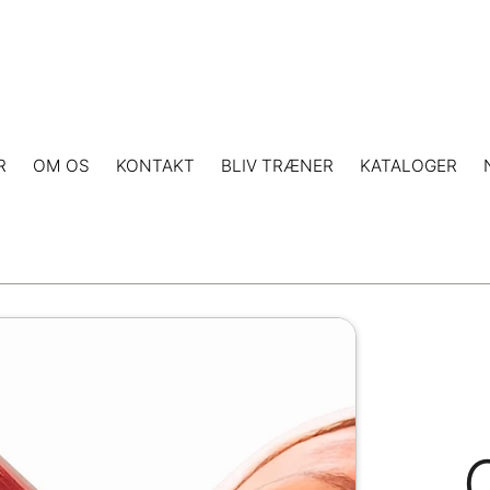
R
OM OS
KONTAKT
BLIV TRÆNER
KATALOGER