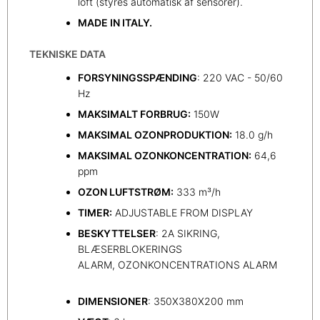
loft (styres automatisk af sensorer).
MADE IN ITALY.
TEKNISKE DATA
FORSYNINGSSPÆNDING
: 220 VAC - 50/60
Hz
MAKSIMALT FORBRUG:
150W
MAKSIMAL OZONPRODUKTION:
18.0 g/h
MAKSIMAL OZONKONCENTRATION:
64,6
ppm
OZON LUFTSTRØM:
333 m³/h
TIMER:
ADJUSTABLE FROM DISPLAY
BESKYTTELSER
: 2A SIKRING,
BLÆSERBLOKERINGS
ALARM, OZONKONCENTRATIONS ALARM
DIMENSIONER
: 350X380X200 mm