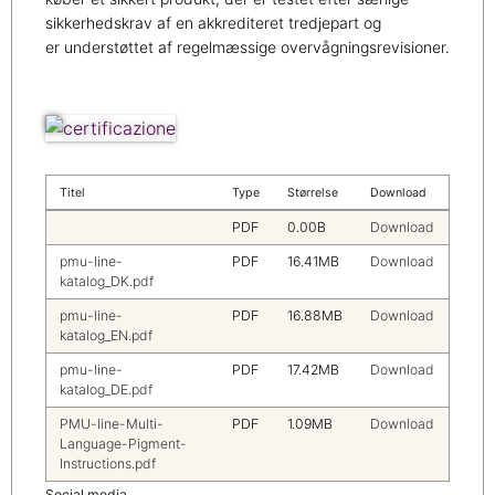
sikkerhedskrav af en akkrediteret tredjepart og
er understøttet af regelmæssige overvågningsrevisioner.
Titel
Type
Størrelse
Download
PDF
0.00B
Download
pmu-line-
PDF
16.41MB
Download
katalog_DK.pdf
pmu-line-
PDF
16.88MB
Download
katalog_EN.pdf
pmu-line-
PDF
17.42MB
Download
katalog_DE.pdf
PMU-line-Multi-
PDF
1.09MB
Download
Language-Pigment-
Instructions.pdf
Social media