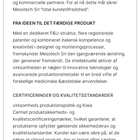
og kommercielle partnere. For at nå dette mål sikrer
Mesotech Srl ”total kundetilfredshed”.
FRA IDEEN TIL DET FÆRDIGE PRODUKT
Med en dedikeret F&U-struktur, flere registrerede
patenter og kombineret italiensk kompetence og
kreativitet i designet og monteringsprocesser,
fremskynder Mesotech Srl den igangværende ændring,
der genererer fremskridt. De intellektuelle aktiver af
virksomheden er nøglen til innovative teknologier og
avancerede produktionsmetoder til en bred vifte af
forskellige medicinske &æstetiske anvendelser.
CERTIFICERINGER OG KVALITETSSTANDARDER
virksomheds produktionspolitik og Kiwa
Cermet produktsikkerheds- og
kvalitetscertificeringsmærker, hvilket garanterer, at
produkterne opfylder gældende sikkerhedskrav og
kvalitetsstandarder. Kunder kan være sikre på, at de
køber et sikkert produkt, der er testet efter særlige