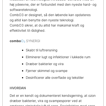
høj ydeevne, der er forbundet med den nyeste hard- og
softwareteknologi.
CombO3 er designet, så den løbende kan opdateres
og altid kan benytte den nyeste teknologi.
CombO3 sikrer, at du altid har maksimal kraft og
effektivitet til rådighed.
combo
O
SYNERGI
3
Skabt til luftrensning
Eliminerer lugt og infektioner i lukkede rum
Dræber bakterier og vira
Fjerner skimmel og svampe
Desinficerer alle overflade og tekstiler
HVORDAN
Det er en kendt og dokumenteret kendsgerning, at ozon
dræber bakterier, vira og svampesporer ved at
omdanne almindelig luft til ozon. Desinfektion med ozon