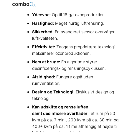
combo
O
3
Ydeevne:
Op til 18 g/t ozonproduktion.
Hastighed:
Meget hurtig luftrensning.
Sikkerhed:
En avanceret sensor overvåger
luftkvaliteten.
Effektivitet:
Zeogens proprietære teknologi
maksimerer ozonproduktionen.
Nem at bruge:
En algoritme styrer
desinficerings- og rensningscyklussen.
Alsidighed:
Fungere også uden
rumventilation.
Design og Teknologi
: Eksklusivt design og
teknologi
Kan udskifte og rense luften
samt desinficere overflader
i et rum på 50
kvm på ca. 7 min., 200 kvm på ca. 30 min og
400+ kvm på ca. 1 time afhængig af højde til