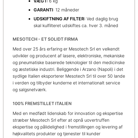
VÆGT:
6 kg
GARANTI
: 12 måneder
UDSKIFTNING AF FILTER:
Ved daglig brug
skal kulfilteret udskiftes ca. hver 3. måned
MESOTECH - ET SOLIDT FIRMA
Med over 25 års erfaring er Mesotech Srl en velkendt
udvikler og producent af lasere, elektroniske, mekaniske
og pneumatiske baserede teknologier til den medicinske
og æstetiske industri. Beliggende i Arzano (Napoli) i det
sydlige Italien eksporterer Mesotech Srl til over 50 lande
i verden og tilbyder kunderne et internationalt service
og salgsnetværk.
100% FREMSTILLET ITALIEN
Med en medfødt lidenskab for innovation og ekspertise
stræber Mesotech Srl efter at opnå uovertruffen
ekspertise og pålidelighed i fremstillingen og levering af
højkvalitets produkter og tjenester til kunder