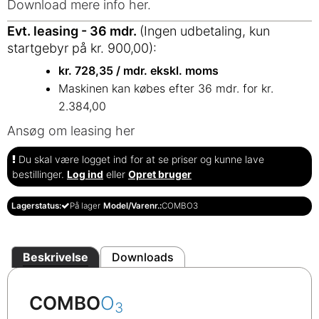
Download mere info her.
Evt. leasing - 36 mdr.
(Ingen udbetaling, kun
startgebyr på kr. 900,00):
kr.
728,35
/
mdr. ekskl. moms
Maskinen kan købes efter 36 mdr. for kr.
2.384,00
Ansøg om leasing her
Du skal være logget ind for at se priser og kunne lave
bestillinger.
Log ind
eller
Opret bruger
Lagerstatus:
På lager
Model/Varenr.:
COMBO3
Beskrivelse
Downloads
COMBO
O
3