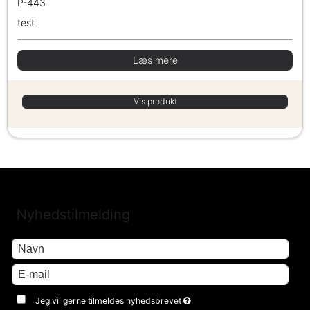
P-443
test
Læs mere
Vis produkt
Nyhedstilmelding
Jeg vil gerne tilmeldes nyhedsbrevet