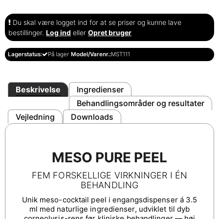
Du skal være logget ind for at se priser og kunne lave
bestillinger.
Log ind
eller
Opret bruger
Lagerstatus:
På lager
Model/Varenr.:
MST111
Beskrivelse
Ingredienser
Behandlingsområder og resultater
Vejledning
Downloads
MESO PURE PEEL
FEM FORSKELLIGE VIRKNINGER I ÉN
BEHANDLING
Unik meso-cocktail peel i engangsdispenser á 3.5
ml med naturlige ingredienser, udviklet til dyb
corneolysis-rens før kliniske behandlinger — høj