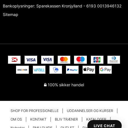
Bankoplysninger
:
Sparekassen Kronjylland - 6193 0013946132
Sitemap
100% sikker handel
SHOP FOR PROFESSIONELLE
UDDANNELSER OG KURSER
OM OS
KONTAKT
BLIV TRÆNER
KATALOGER
LIVE CHAT
Nyheder
PMU GUIDE
OUTLET
Din konto