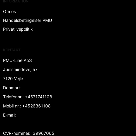
INFORMATION
Om os
Handelsbetingelser PMU
Privatlivspolitik
KONTAKT
PMU-Line ApS
Juelsmindevej 57
7120 Vejle
Denmark
Telefonnr.
:
+4571741108
Mobil nr.
:
+4526361108
E-mail
:
CVR-nummer.
:
39967065