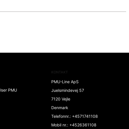
KONTAKT
PMU-Line ApS
elser PMU
Juelsmindevej 57
7120 Vejle
Denmark
Telefonnr.
:
+4571741108
Mobil nr.
:
+4526361108