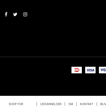
Godkend
SHOP FOR
UDDANNELSER
OM
KONTAKT
BLI