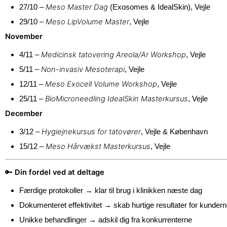
Meso Master Dag
27/10 –
(Exosomes & IdealSkin), Vejle
Meso LipVolume Master
29/10 –
, Vejle
November
Medicinsk tatovering Areola/Ar Workshop
4/11 –
, Vejle
Non-invasiv Mesoterapi
5/11 –
, Vejle
Meso Exocell Volume Workshop
12/11 –
, Vejle
BioMicroneedling IdealSkin Masterkursus
25/11 –
, Vejle
December
Hygiejnekursus for tatovører
3/12 –
, Vejle & København
Meso Hårvækst Masterkursus
15/12 –
, Vejle
Din fordel ved at deltage
🔑
Færdige protokoller → klar til brug i klinikken næste dag
Dokumenteret effektivitet → skab hurtige resultater for kunder
Unikke behandlinger → adskil dig fra konkurrenterne