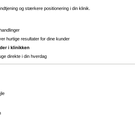
dtjening og stærkere positionering i din klinik.
ehandlinger
ver hurtige resultater for dine kunder
der i klinikken
ge direkte i din hverdag
jle
n