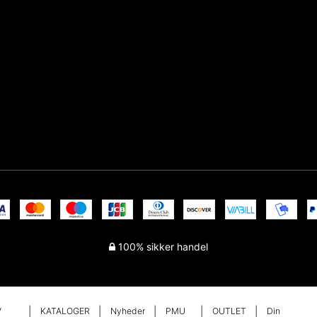
100% sikker handel
V
KATALOGER
Nyheder
PMU
OUTLET
Din