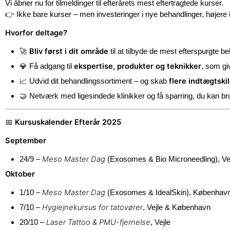
Vi åbner nu for tilmeldinger til efterårets mest eftertragtede kurser.
👉
Ikke bare kurser – men investeringer i nye behandlinger, højere in
Hvorfor deltage?
Bliv først i dit område
🚀
til at tilbyde de mest efterspurgte b
ekspertise, produkter og teknikker
💎
Få adgang til
, som gi
flere indtægtskil
📈
Udvid dit behandlingssortiment – og skab
🤝
Netværk med ligesindede klinikker og få sparring, du kan bru
Kursuskalender Efterår 2025
📅
September
Meso Master Dag
24/9 –
(Exosomes & Bio Microneedling), Ve
Oktober
Meso Master Dag
1/10 –
(Exosomes & IdealSkin), Københav
Hygiejnekursus for tatovører
7/10 –
, Vejle & København
Laser Tattoo & PMU-fjernelse
20/10 –
, Vejle