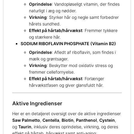
Oprindelse
: Vandopløseligt vitamin, der findes
naturligt i æg og nødder.
Virkning
: Styrker hår og negle samt forbedrer
hårets sundhed.
Effekt på hårtab/hårvækst
: Fremmer tykkere
og stærkere hår.
SODIUM RIBOFLAVIN PHOSPHATE (Vitamin B2)
Oprindelse
: Afledt af riboflavin, som findes i
mælk og grøntsager.
Virkning
: Beskytter mod oxidativ stress og
fremmer cellefornyelse.
Effekt på hårtab/hårvækst
: Forlænger
hårvækstfasen og giver glansfuldt hår.
Aktive Ingredienser
Her er en detaljeret oversigt over de aktive ingredienser
Saw Palmetto
,
Centella
,
Biotin
,
Panthenol
,
Cystein
,
og
Taurin
, inklusiv deres oprindelse, virkning, og deres
effekt på hårtab, hårvækst samt anti-aging: