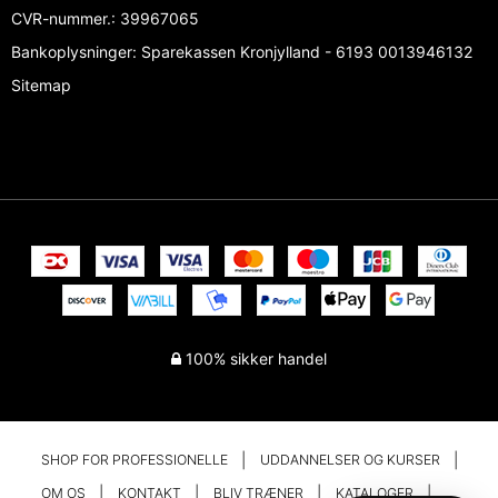
CVR-nummer.
:
39967065
Bankoplysninger
:
Sparekassen Kronjylland - 6193 0013946132
Sitemap
100% sikker handel
SHOP FOR PROFESSIONELLE
UDDANNELSER OG KURSER
OM OS
KONTAKT
BLIV TRÆNER
KATALOGER