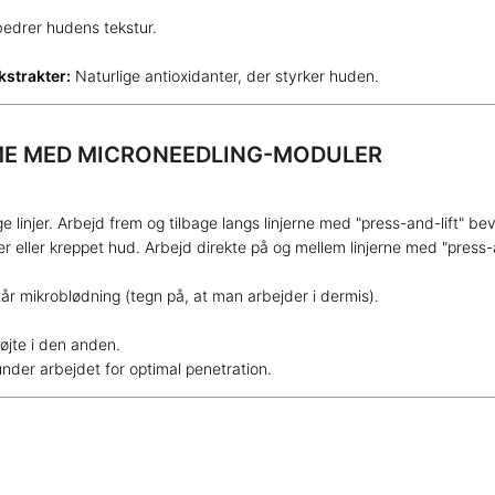
bedrer hudens tekstur.
kstrakter:
Naturlige antioxidanter, der styrker huden.
EME MED MICRONEEDLING-MODULER
e linjer. Arbejd frem og tilbage langs linjerne med "press-and-lift" be
 eller kreppet hud. Arbejd direkte på og mellem linjerne med "press-
år mikroblødning (tegn på, at man arbejder i dermis).
øjte i den anden.
der arbejdet for optimal penetration.