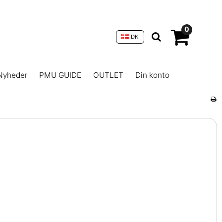
0
DK
Nyheder
PMU GUIDE
OUTLET
Din konto