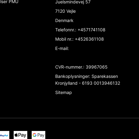
elser PMU
Juelsmindevej 57
7120 Vejle
Denmark
Telefonnr.
:
+4571741108
Mobil nr.
:
+4526361108
E-mail
:
CVR-nummer.
:
39967065
Bankoplysninger
:
Sparekassen
Kronjylland - 6193 0013946132
Sitemap