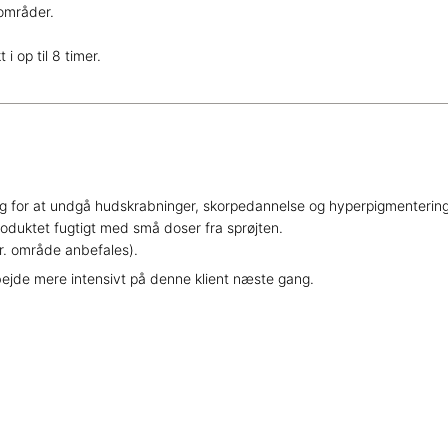
områder.
i op til 8 timer.
ing for at undgå hudskrabninger, skorpedannelse og hyperpigmentering
roduktet fugtigt med små doser fra sprøjten.
r. område anbefales).
bejde mere intensivt på denne klient næste gang.