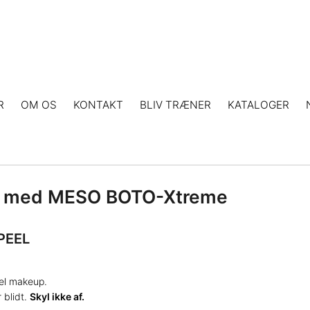
R
OM OS
KONTAKT
BLIV TRÆNER
KATALOGER
ling med MESO BOTO-Xtreme
PEEL
uel makeup.
 blidt.
Skyl ikke af.