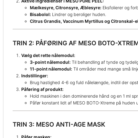
Aktive ingredienser i MESO PURE PEEL:
Mælkesyre, Citronsyre, Æblesyre:
Eksfolierer og for
Bisabolol:
Lindrer og beroliger huden.
Citrus Grandis, Vaccinum Myrtillus og Citronskal-e
TRIN 2: PÅFØRING AF MESO BOTO-XTR
Vælg det rette nålemodul:
3-point nålemodul:
Til behandling af tynde og tydelig
11-point nålemodul:
Til områder med mange små linjer
Indstillinger:
Brug hastighed 4-6 og fuld nålelængde, indtil der opst
Påføring af produkt:
Hold maskinen i den dominerende hånd og en 1 ml spr
Påfør konstant lidt af MESO BOTO-Xtreme på huden un
TRIN 3: MESO ANTI-AGE MASK
Påfør masken: