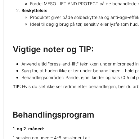
Fordel MESO LIFT AND PROTECT på de behandlede 
Beskyttelse:
Produktet giver både solbeskyttelse og anti-age-effekt 
Ideel til daglig brug på tør, sensitiv eller lysfølsom hud.
Vigtige noter og TIP:
Anvend altid "press-and-lift" teknikken under microneedl
Sørg for, at huden ikke er tør under behandlingen – hold p
Behandlingsområder: Pande, øjne, kinder og hals (0,5 ml p
TIP:
Hvis du slet ikke ser rødme efter behandlingen, bør du ar
Behandlingsprogram
1. og 2. måned:
1 session om ugen – 4-8 sessioner i alt.