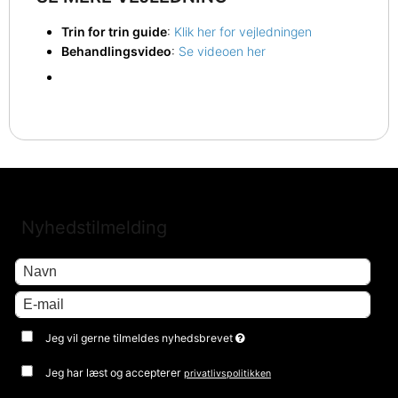
Trin for trin guide
:
Klik her for vejledningen
Behandlingsvideo
:
Se videoen her
Nyhedstilmelding
Jeg vil gerne tilmeldes nyhedsbrevet
Jeg har læst og accepterer
privatlivspolitikken