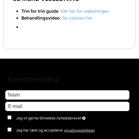
Trin for trin guide
:
Klik her for vejledningen
Behandlingsvideo
:
Se videoen her
Nyhedstilmelding
Jeg vil gerne tilmeldes nyhedsbrevet
Jeg har læst og accepterer
privatlivspolitikken