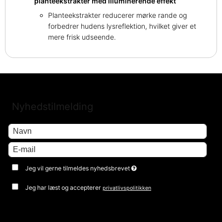
planteekstrakter med illuminerende effekt
Planteekstrakter reducerer mørke rande og
forbedrer hudens lysreflektion, hvilket giver et
mere frisk udseende.
Nyhedstilmelding
Jeg vil gerne tilmeldes nyhedsbrevet
Jeg har læst og accepterer
privatlivspolitikken
Godkend