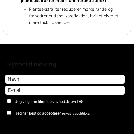
planteekstrakter med illuminerende effekt
Planteekstrakter reducerer mørke rande og
forbedrer hudens lysreflektion, hvilket giver et
mere frisk udseende.
Nyhedstilmelding
Jeg vil gerne tilmeldes nyhedsbrevet
Jeg har læst og accepterer
privatlivspolitikken
Godkend