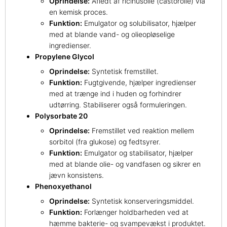
Oprindelse:
Afledt af ricinusolie (castorolie) via
en kemisk proces.
Funktion:
Emulgator og solubilisator, hjælper
med at blande vand- og olieopløselige
ingredienser.
Propylene Glycol
Oprindelse:
Syntetisk fremstillet.
Funktion:
Fugtgivende, hjælper ingredienser
med at trænge ind i huden og forhindrer
udtørring. Stabiliserer også formuleringen.
Polysorbate 20
Oprindelse:
Fremstillet ved reaktion mellem
sorbitol (fra glukose) og fedtsyrer.
Funktion:
Emulgator og stabilisator, hjælper
med at blande olie- og vandfasen og sikrer en
jævn konsistens.
Phenoxyethanol
Oprindelse:
Syntetisk konserveringsmiddel.
Funktion:
Forlænger holdbarheden ved at
hæmme bakterie- og svampevækst i produktet.