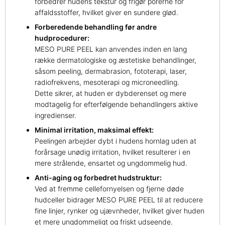
forbedrer hudens tekstur og frigør porerne for
affaldsstoffer, hvilket giver en sundere glød.
Forberedende behandling før andre
hudprocedurer:
MESO PURE PEEL kan anvendes inden en lang
række dermatologiske og æstetiske behandlinger,
såsom peeling, dermabrasion, fototerapi, laser,
radiofrekvens, mesoterapi og microneedling.
Dette sikrer, at huden er dybderenset og mere
modtagelig for efterfølgende behandlingers aktive
ingredienser.
Minimal irritation, maksimal effekt:
Peelingen arbejder dybt i hudens hornlag uden at
forårsage unødig irritation, hvilket resulterer i en
mere strålende, ensartet og ungdommelig hud.
Anti-aging og forbedret hudstruktur:
Ved at fremme cellefornyelsen og fjerne døde
hudceller bidrager MESO PURE PEEL til at reducere
fine linjer, rynker og ujævnheder, hvilket giver huden
et mere ungdommeligt og friskt udseende.