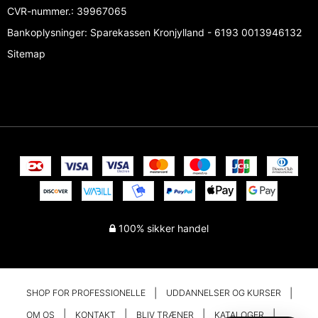
CVR-nummer.
:
39967065
Bankoplysninger
:
Sparekassen Kronjylland - 6193 0013946132
Sitemap
100% sikker handel
SHOP FOR PROFESSIONELLE
UDDANNELSER OG KURSER
OM OS
KONTAKT
BLIV TRÆNER
KATALOGER