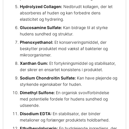
Hydrolyzed Collagen:
Nedbrudt kollagen, der let
absorberes af huden og kan forbedre dens
elasticitet og hydrering.
Glucosamine Sulfate:
Kan bidrage til at styrke
hudens sundhed og struktur.
Phenoxyethanol:
Et konserveringsmiddel, der
beskytter produktet mod vækst af bakterier og
mikroorganismer.
Xanthan Gum:
Et fortykningsmiddel og stabilisator,
der sikrer en ensartet konsistens i produktet.
Sodium Chondroitin Sulfate:
Kan have plejende og
styrkende egenskaber for huden.
Dimethyl Sulfone:
En organisk svovlforbindelse
med potentielle fordele for hudens sundhed og
udseende.
Disodium EDTA:
En stabilisator, der binder
metalioner og forlænger produktets holdbarhed.
Ethylhexylglycerin:
En hudplejende ingrediens, der