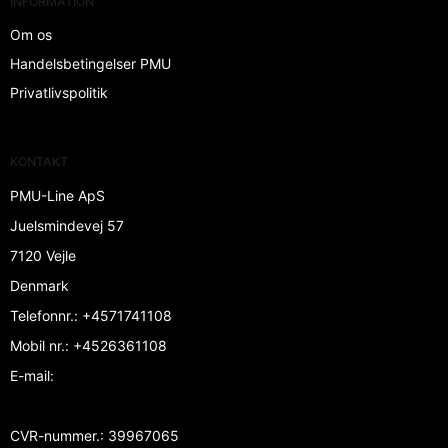
INFORMATION
Om os
Handelsbetingelser PMU
Privatlivspolitik
KONTAKT
PMU-Line ApS
Juelsmindevej 57
7120 Vejle
Denmark
Telefonnr.
:
+4571741108
Mobil nr.
:
+4526361108
E-mail
:
CVR-nummer.
:
39967065