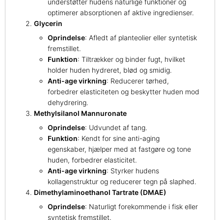
understøtter hudens naturlige funktioner og
optimerer absorptionen af aktive ingredienser.
Glycerin
Oprindelse
: Afledt af planteolier eller syntetisk
fremstillet.
Funktion
: Tiltrækker og binder fugt, hvilket
holder huden hydreret, blød og smidig.
Anti-age virkning
: Reducerer tørhed,
forbedrer elasticiteten og beskytter huden mod
dehydrering.
Methylsilanol Mannuronate
Oprindelse
: Udvundet af tang.
Funktion
: Kendt for sine anti-aging
egenskaber, hjælper med at fastgøre og tone
huden, forbedrer elasticitet.
Anti-age virkning
: Styrker hudens
kollagenstruktur og reducerer tegn på slaphed.
Dimethylaminoethanol Tartrate (DMAE)
Oprindelse
: Naturligt forekommende i fisk eller
syntetisk fremstillet.