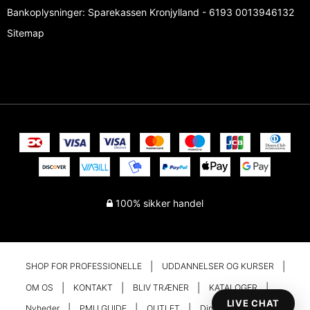
Bankoplysninger
:
Sparekassen Kronjylland - 6193 0013946132
Sitemap
100% sikker handel
SHOP FOR PROFESSIONELLE
UDDANNELSER OG KURSER
OM OS
KONTAKT
BLIV TRÆNER
KATALOGER
LIVE CHAT
Nyheder
PMU GUIDE
OUTLET
Din konto