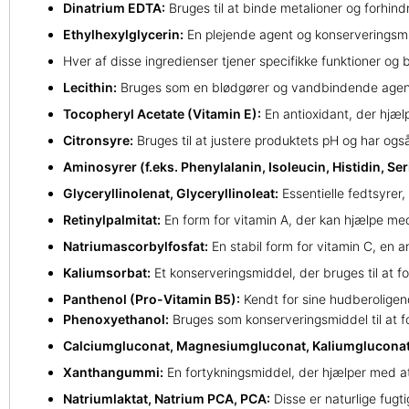
Dinatrium EDTA:
Bruges til at binde metalioner og forhind
Ethylhexylglycerin:
En plejende agent og konserveringsm
Hver af disse ingredienser tjener specifikke funktioner og 
Lecithin:
Bruges som en blødgører og vandbindende agen
Tocopheryl Acetate (Vitamin E):
En antioxidant, der hjæl
Citronsyre:
Bruges til at justere produktets pH og har ogs
Aminosyrer (f.eks. Phenylalanin, Isoleucin, Histidin, Seri
Glyceryllinolenat, Glyceryllinoleat:
Essentielle fedtsyrer
Retinylpalmitat:
En form for vitamin A, der kan hjælpe med
Natriumascorbylfosfat:
En stabil form for vitamin C, en 
Kaliumsorbat:
Et konserveringsmiddel, der bruges til at f
Panthenol (Pro-Vitamin B5):
Kendt for sine hudberoligen
Phenoxyethanol:
Bruges som konserveringsmiddel til at 
Calciumgluconat, Magnesiumgluconat, Kaliumgluconat
Xanthangummi:
En fortykningsmiddel, der hjælper med at s
Natriumlaktat, Natrium PCA, PCA:
Disse er naturlige fug