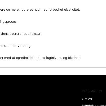
ttere og mere hydreret hud med forbedret elasticitet.
lingsproces.
r dens overordnede tekstur.
hindrer dehydrering.
lper med at opretholde hudens fugtniveau og blødhed.
INFORMATION
Om os
Handelsbeting