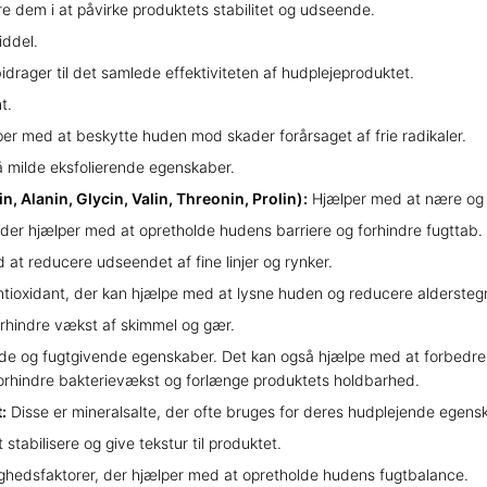
re dem i at påvirke produktets stabilitet og udseende.
iddel.
bidrager til det samlede effektiviteten af hudplejeproduktet.
t.
per med at beskytte huden mod skader forårsaget af frie radikaler.
å milde eksfolierende egenskaber.
n, Alanin, Glycin, Valin, Threonin, Prolin):
Hjælper med at nære og 
, der hjælper med at opretholde hudens barriere og forhindre fugttab.
 at reducere udseendet af fine linjer og rynker.
antioxidant, der kan hjælpe med at lysne huden og reducere aldersteg
orhindre vækst af skimmel og gær.
de og fugtgivende egenskaber. Det kan også hjælpe med at forbedre h
forhindre bakterievækst og forlænge produktets holdbarhed.
:
Disse er mineralsalte, der ofte bruges for deres hudplejende egens
tabilisere og give tekstur til produktet.
tighedsfaktorer, der hjælper med at opretholde hudens fugtbalance.