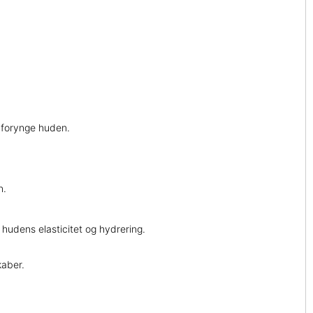
forynge huden.
n.
udens elasticitet og hydrering.
kaber.