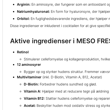
Arginin:
En aminosyre, der fungerer som en antioxidant o
Natriumhyaluronat:
En form for hyaluronsyre, der hjælper
Orbitol:
En fugtighedsbevarende ingrediens, der hjælper m
Disse ingredienser er inkluderet i cocktailen for at give speci
Aktive ingredienser i MESO FRE
Retinol
Stimulerer cellefornyelse og kollagenproduktion, hvilk
12 aminosyrer
Bygger op og styrker hudens struktur. Fremmer vævsre
Multivitaminer
(inkl. D-Biotin, Vitamin A, B12, Acetat)
D-Biotin:
Forbedrer hudens sundhed og glød.
Vitamin A:
Hjælper med at reducere tegn på ældning 
Vitamin B12:
Støtter hudens cellefornyelse og reparer
Acetat:
Beskytter huden mod oxidativ stress og styrker