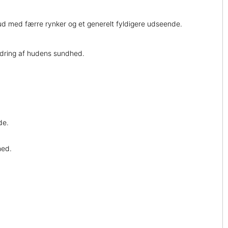
hud med færre rynker og et generelt fyldigere udseende.
bedring af hudens sundhed.
de.
hed.