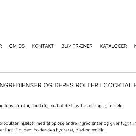
R
OM OS
KONTAKT
BLIV TRÆNER
KATALOGER
INGREDIENSER OG DERES ROLLER I COCKTAIL
udens struktur, samtidig med at de tilbyder anti-aging fordele.
rodukter, hjælper med at opløse andre ingredienser og giver fugt til
r fugt til huden, holder den hydreret, blød og smidig.