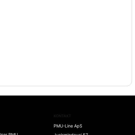
KONTAKT
PMU-Line ApS
elser PMU
Juelsmindevej 57