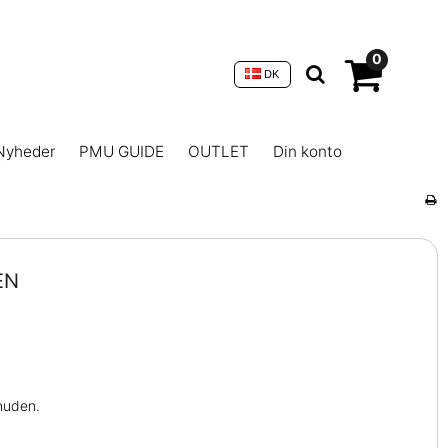
0
DK
Nyheder
PMU GUIDE
OUTLET
Din konto
EN
 huden.