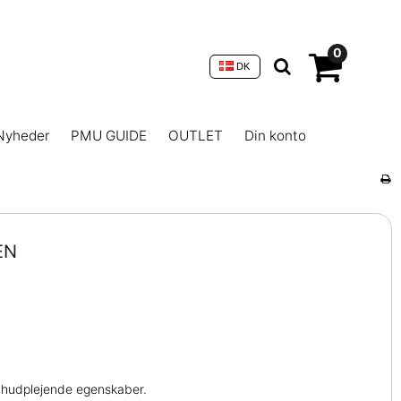
0
DK
Nyheder
PMU GUIDE
OUTLET
Din konto
EN
e hudplejende egenskaber.