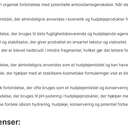
 organisk forbindelse med potentielle antioxidantegenskaber. Når d
iddel, der almindeligvis anvendes i kosmetik og hudplejeprodukter fo
ndelse, der bruges til dets fugtighedsbevarende og hudplejende egen
g stabilisator, der giver produktet en ensartet tekstur og viskositet.
, der er blevet nedbrudt i mindre fragmenter, hvilket gør det lettere 
ndelse, der almindeligvis anvendes som et hudplejemiddel og kan hav
, der hjælper med at stabilisere kosmetiske formuleringer ved at binde
sk forbindelse, der ofte bruges som et hudplejemiddel og konserverings
delse, der bruges til pH-justering i hudplejeprodukter, der hjælper 
fikke fordele såsom hydrering, hudpleje, konservering og potentiel for
enser: