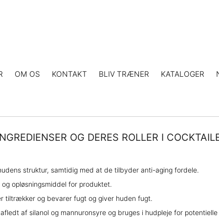
R
OM OS
KONTAKT
BLIV TRÆNER
KATALOGER
INGREDIENSER OG DERES ROLLER I COCKTAIL
udens struktur, samtidig med at de tilbyder anti-aging fordele.
og opløsningsmiddel for produktet.
 tiltrækker og bevarer fugt og giver huden fugt.
afledt af silanol og mannuronsyre og bruges i hudpleje for potentiell