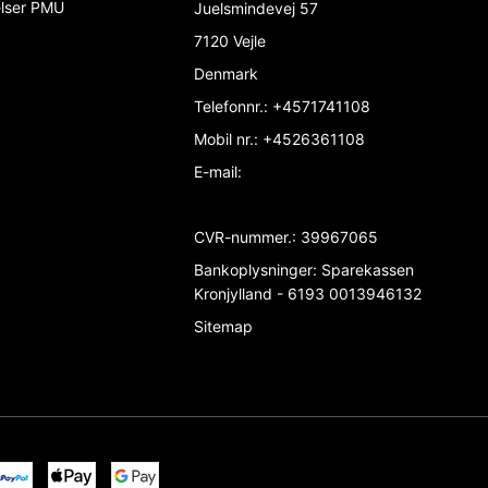
elser PMU
Juelsmindevej 57
7120 Vejle
Denmark
Telefonnr.
:
+4571741108
Mobil nr.
:
+4526361108
E-mail
:
CVR-nummer.
:
39967065
Bankoplysninger
:
Sparekassen
Kronjylland - 6193 0013946132
Sitemap