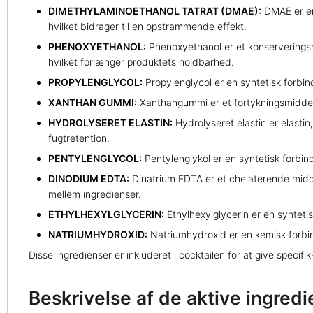
DIMETHYLAMINOETHANOL TATRAT (DMAE):
DMAE er en
hvilket bidrager til en opstrammende effekt.
PHENOXYETHANOL:
Phenoxyethanol er et konserveringsm
hvilket forlænger produktets holdbarhed.
PROPYLENGLYCOL:
Propylenglycol er en syntetisk forbi
XANTHAN GUMMI:
Xanthangummi er et fortykningsmiddel o
HYDROLYSERET ELASTIN:
Hydrolyseret elastin er elastin
fugtretention.
PENTYLENGLYCOL:
Pentylenglykol er en syntetisk forbi
DINODIUM EDTA:
Dinatrium EDTA er et chelaterende middel
mellem ingredienser.
ETHYLHEXYLGLYCERIN:
Ethylhexylglycerin er en synteti
NATRIUMHYDROXID:
Natriumhydroxid er en kemisk forbin
Disse ingredienser er inkluderet i cocktailen for at give speci
Beskrivelse af de aktive ingredi