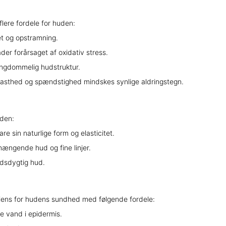
lere fordele for huden:
tet og opstramning.
r forårsaget af oxidativ stress.
ngdommelig hudstruktur.
asthed og spændstighed mindskes synlige aldringstegn.
uden:
 sin naturlige form og elasticitet.
ængende hud og fine linjer.
ndsdygtig hud.
ediens for hudens sundhed med følgende fordele:
e vand i epidermis.