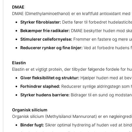
DMAE
DMAE (Dimethylaminoethanol) er en kraftfuld antioxidant med f
Styrker fibroblaster:
Dette fører til forbedret hudelastici
Bekæmper frie radikaler:
DMAE beskytter huden mod skade
Stimulerer cellefornyelse:
Fremmer en fastere og mere u
Reducerer rynker og fine linjer:
Ved at forbedre hudens f
Elastin
Elastin er et vigtigt protein, der tilbyder følgende fordele for h
Giver fleksibilitet og struktur:
Hjælper huden med at bevare
Forhindrer slaphed:
Reducerer synlige aldringstegn som h
Styrker hudens barriere:
Bidrager til en sund og modsta
Organisk silicium
Organisk silicium (Methylsilanol Mannuronat) er en nøgleingr
Binder fugt:
Sikrer optimal hydrering af huden ved at bind