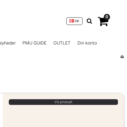
0
DK
Nyheder
PMU GUIDE
OUTLET
Din konto
Vis produkt